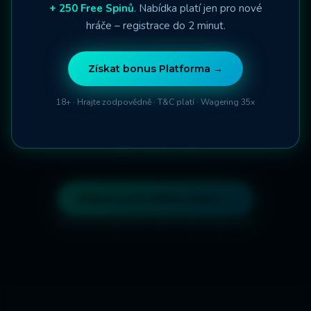
+ 250 Free Spinů
. Nabídka platí jen pro nové
tuto herní platformu – přečtěte si vše, co
hráče – registrace do 2 minut.
potřebujete znát o platforma před první registrací.
Získat bonus Platforma →
5 000
25 000
24
18+ · Hrajte zodpovědně · T&C platí · Wagering 35x
HER CELKEM
KČ MAX BONUS
VÝPLATA DO
9.4
NAŠE HODNOCENÍ
Získat bonus Online casino →
🔒 Bezpečná registrace · 18+ · Hrajte zodpovědně